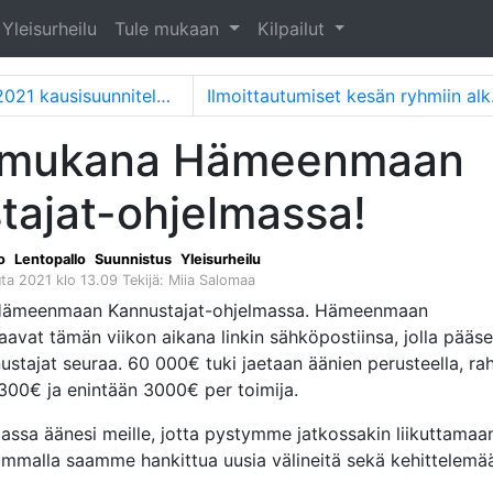
Yleisurheilu
Tule mukaan
Kilpailut
isuunnitelmat ryhmien osalta
Ilmoit
 mukana Hämeenmaan
tajat-ohjelmassa!
o
Lentopallo
Suunnistus
Yleisurheilu
uuta 2021 klo 13.09
Tekijä: Miia Salomaa
ämeenmaan Kannustajat-ohjelmassa. Hämeenmaan
aavat tämän viikon aikana linkin sähköpostiinsa, jolla pääs
tajat seuraa. 60 000€ tuki jaetaan äänien perusteella, ra
 300€ ja enintään 3000€ per toimija.
assa äänesi meille, jotta pystymme jatkossakin liikuttamaa
Summalla saamme hankittua uusia välineitä sekä kehittelemä