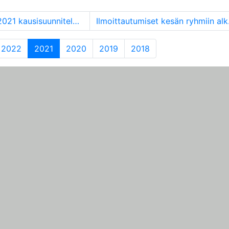
isuunnitelmat ryhmien osalta
Ilmoit
(current)
2022
2021
2020
2019
2018