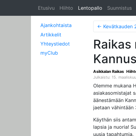
Etusivu
Hiihto
Lentopallo
Suunnistus
Ajankohtaista
←
Kevätkauden 2021 kaus
Artikkelit
Raikas
Yhteystiedot
myClub
Kannus
Asikkalan Raikas
Hiiht
Julkaistu: 15. maalisk
Olemme mukana H
asiakasomistajat s
äänestämään Kannus
jaetaan vähintään
Käythän siis antam
lapsia ja nuoria! 
uusia tapahtumia.